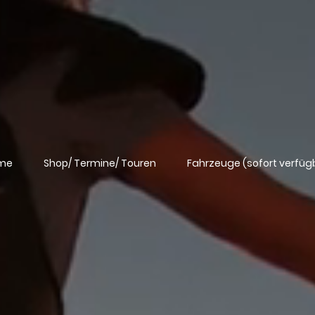
me
Shop/ Termine/ Touren
Fahrzeuge (sofort verfüg